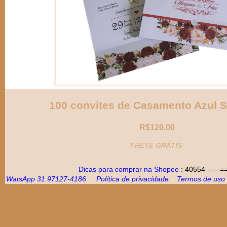
100 convites de Casamento Azul S
R$120,00
FRETE GRÁTIS
Dicas para comprar na Shopee
: 40554
-----=
WatsApp 31 97127-4186
Política de privacidade
Termos de uso