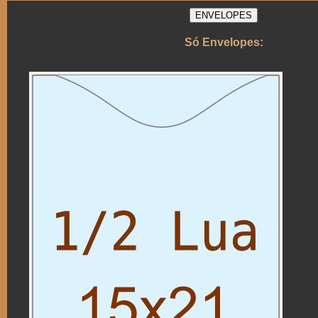
ENVELOPES
Só Envelopes: