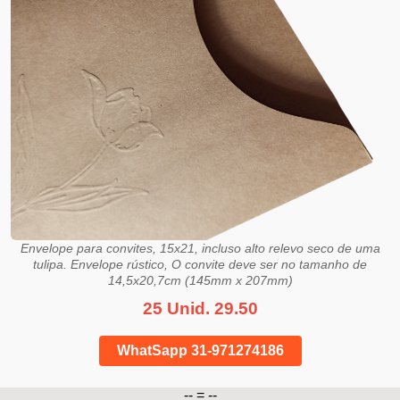
Envelope para convites, 15x21, incluso alto relevo seco de uma
tulipa. Envelope rústico, O convite deve ser no tamanho de
14,5x20,7cm (145mm x 207mm)
25 Unid. 29.50
WhatSapp 31-971274186
-- = --