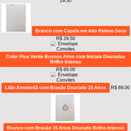
19.50
Branco com Capela em Alto Relevo Seco
R$ 29.50
Color Plus Verde Buenos Aires com Iniciais Douradas
Brilho Intenso
R$ 69.00
Lilás Amsterdã com Brasão Dourado 15 Anos
R$ 69.00
Branco com Brasão 15 Anos Dourado Brilho Intenso