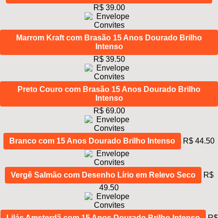
R$ 39.00
Marrom Kraft com Brasão 15 Anos Dourado Brilho
Intenso
R$ 39.50
Preto Couro com Brasão 15 Anos Dourado Brilho
Intenso
R$ 69.00
Branco com 15 Anos Dourado Brilho Intenso
R$ 44.50
Vergê Salmão com Desenho Lírio em Relevo Seco
R$
49.50
Lilás Amsterdã com 15 Anos Dourado Brilho Intenso
R$