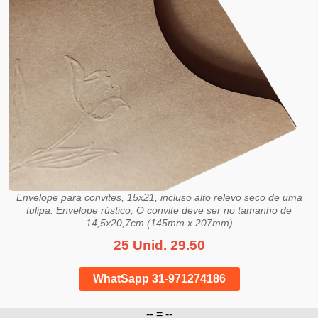
Envelope para convites, 15x21, incluso alto relevo seco de uma
tulipa. Envelope rústico, O convite deve ser no tamanho de
14,5x20,7cm (145mm x 207mm)
25 Unid. 29.50
WhatSapp 31-971274186
-- = --