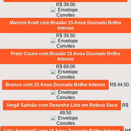
R$ 39.00
Marrom Kraft com Brasão 15 Anos Dourado Brilho
Intenso
R$ 39.50
Preto Couro com Brasão 15 Anos Dourado Brilho
Intenso
R$ 69.00
Branco com 15 Anos Dourado Brilho Intenso
R$ 44.50
Vergê Salmão com Desenho Lírio em Relevo Seco
R$
49.50
Lilás Amsterdã com 15 Anos Dourado Brilho Intenso
R$