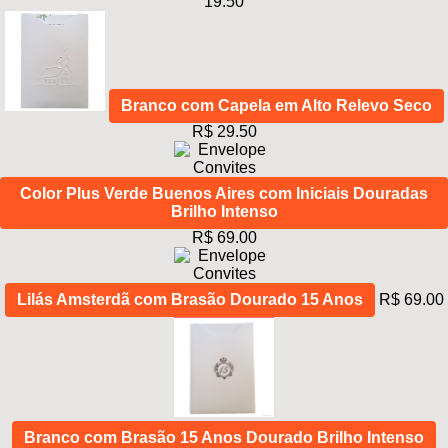
19.50
Branco com Capela em Alto Relevo Seco
R$ 29.50
Color Plus Verde Buenos Aires com Iniciais Douradas
Brilho Intenso
R$ 69.00
Lilás Amsterdã com Brasão Dourado 15 Anos
R$ 69.00
Branco com Brasão 15 Anos Dourado Brilho Intenso