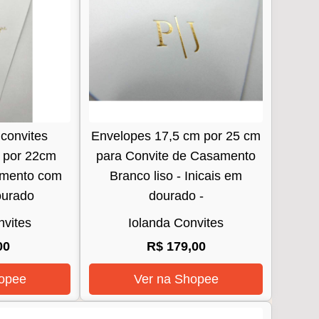
convites
Envelopes 17,5 cm por 25 cm
 por 22cm
para Convite de Casamento
amento com
Branco liso - Inicais em
ourado
dourado -
nvites
Iolanda Convites
00
R$ 179,00
opee
Ver na Shopee