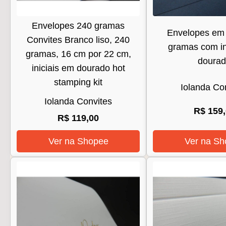
Envelopes 240 gramas
Envelopes em 
Convites Branco liso, 240
gramas com in
gramas, 16 cm por 22 cm,
doura
iniciais em dourado hot
stamping kit
Iolanda Co
Iolanda Convites
R$ 159
R$ 119,00
Ver na Shopee
Ver na Sh