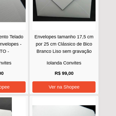
nto Telado
Envelopes tamanho 17,5 cm
nvelopes -
por 25 cm Clássico de Bico
TO -
Branco Liso sem gravação
nvites
Iolanda Convites
00
R$ 99,00
opee
Ver na Shopee