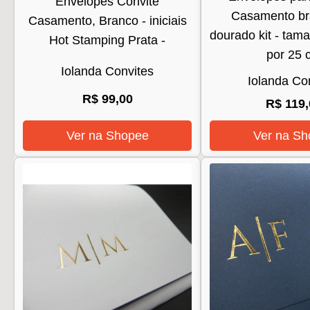
Envelopes Convite
Casamento br
Casamento, Branco - iniciais
dourado kit - tam
Hot Stamping Prata -
por 25 
Iolanda Convites
Iolanda Co
R$ 99,00
R$ 119,
Ver na Shopee
Ver na Sh