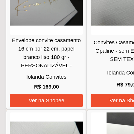
Envelope convite casamento
Convites Casame
16 cm por 22 cm, papel
Opaline - sem E
branco liso 180 gr -
SEM TEX
PERSONALIZÁVEL -
Iolanda Co
Iolanda Convites
R$ 79,
R$ 169,00
Ver na Shopee
Ver na Sh