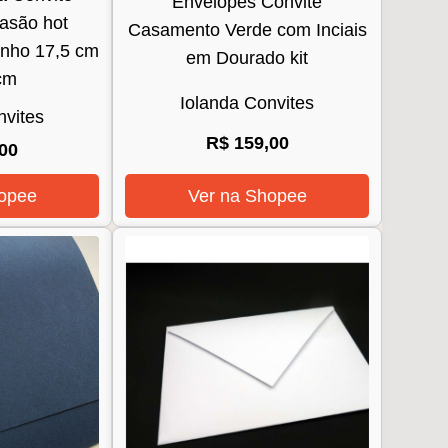
Envelopes Convite
asão hot
Casamento Verde com Inciais
anho 17,5 cm
em Dourado kit
cm
Iolanda Convites
nvites
R$ 159,00
00
opee
Ver na Shopee