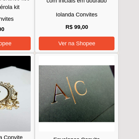
com iniciais em dourado
érola kit
Iolanda Convites
nvites
R$ 99,00
00
opee
Ver na Shopee
a Convite