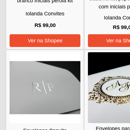
branco iniciais pérola kit
com iniciais p
Iolanda Convites
Iolanda Co
R$ 99,00
R$ 99,
Ver na Shopee
Ver na Sh
Envelopes par