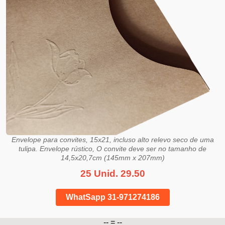
Envelope para convites, 15x21, incluso alto relevo seco de uma
tulipa. Envelope rústico, O convite deve ser no tamanho de
14,5x20,7cm (145mm x 207mm)
25 Unid. 29.50
WhatSapp 31-971274186
-- = --