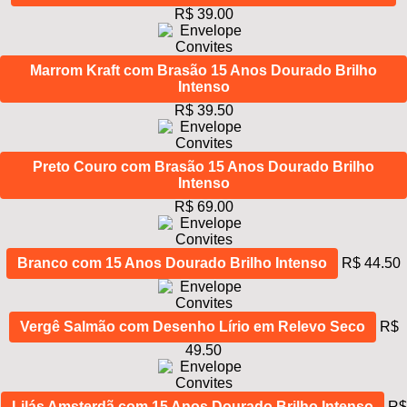
R$ 39.00
Marrom Kraft com Brasão 15 Anos Dourado Brilho
Intenso
R$ 39.50
Preto Couro com Brasão 15 Anos Dourado Brilho
Intenso
R$ 69.00
Branco com 15 Anos Dourado Brilho Intenso
R$ 44.50
Vergê Salmão com Desenho Lírio em Relevo Seco
R$
49.50
Lilás Amsterdã com 15 Anos Dourado Brilho Intenso
R$