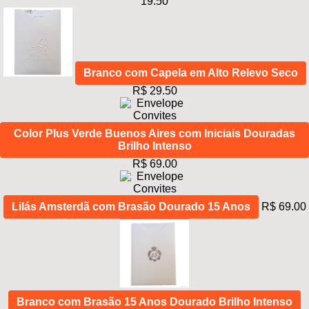
19.50
Branco com Capela em Alto Relevo Seco
R$ 29.50
Color Plus Verde Buenos Aires com Iniciais Douradas
Brilho Intenso
R$ 69.00
Lilás Amsterdã com Brasão Dourado 15 Anos
R$ 69.00
Branco com Brasão 15 Anos Dourado Brilho Intenso