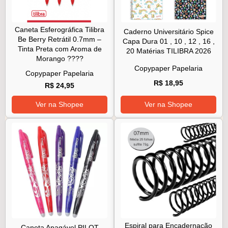
Caneta Esferográfica Tilibra
Caderno Universitário Spice
Be Berry Retrátil 0.7mm –
Capa Dura 01 , 10 , 12 , 16 ,
Tinta Preta com Aroma de
20 Matérias TILIBRA 2026
Morango ????
Copypaper Papelaria
Copypaper Papelaria
R$ 18,95
R$ 24,95
Ver na Shopee
Ver na Shopee
Espiral para Encadernação
Caneta Apagável PILOT