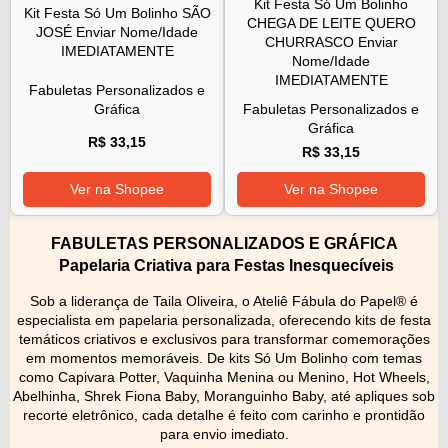
Kit Festa Só Um Bolinho
Kit Festa Só Um Bolinho SÃO
CHEGA DE LEITE QUERO
JOSÉ Enviar Nome/Idade
CHURRASCO Enviar
IMEDIATAMENTE
Nome/Idade
IMEDIATAMENTE
Fabuletas Personalizados e
Gráfica
Fabuletas Personalizados e
Gráfica
R$ 33,15
R$ 33,15
Ver na Shopee
Ver na Shopee
FABULETAS PERSONALIZADOS E GRÁFICA
Papelaria Criativa para Festas Inesquecíveis
Sob a liderança de Taila Oliveira, o Ateliê Fábula do Papel® é
especialista em papelaria personalizada, oferecendo kits de festa
temáticos criativos e exclusivos para transformar comemorações
em momentos memoráveis. De kits Só Um Bolinho com temas
como Capivara Potter, Vaquinha Menina ou Menino, Hot Wheels,
Abelhinha, Shrek Fiona Baby, Moranguinho Baby, até apliques sob
recorte eletrônico, cada detalhe é feito com carinho e prontidão
para envio imediato.