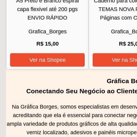
A5 Preto e Branco espiral
Caderno para col
capa flexivel até 200 pgs
TEMAS NOVA 
ENVIO RÁPIDO
Páginas com 
Grafica_Borges
Grafica_B
R$ 15,00
R$ 25,
Ver na Shopee
Ver na Sh
Gráfica B
Conectando Seu Negócio ao Cliente
Na Gráfica Borges, somos especialistas em desenv
acreditando que ela é essencial para conectar neg
ampla variedade de produtos gráficos de alta qualidad
verniz localizado, adesivos e painéis micrope