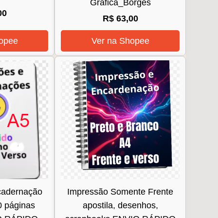
Grafica_Borges
00
R$ 63,00
opee
Ver na Shopee
cadernação
Impressão Somente Frente
0 páginas
apostila, desenhos,