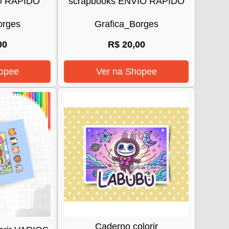
IO RÁPIDO
scrapbooks ENVIO RÁPIDO
orges
Grafica_Borges
00
R$ 20,00
opee
Ver na Shopee
Caderno colorir