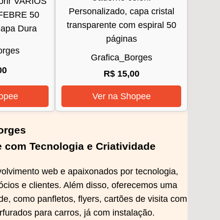
orir VARIOS
Personalizado, capa cristal
FEBRE 50
transparente com espiral 50
Capa Dura
páginas
orges
Grafica_Borges
00
R$ 15,00
opee
Ver na Shopee
orges
 com Tecnologia e Criatividade
olvimento web e apaixonados por tecnologia,
ócios e clientes. Além disso, oferecemos uma
e, como panfletos, flyers, cartões de visita com
rfurados para carros, já com instalação.