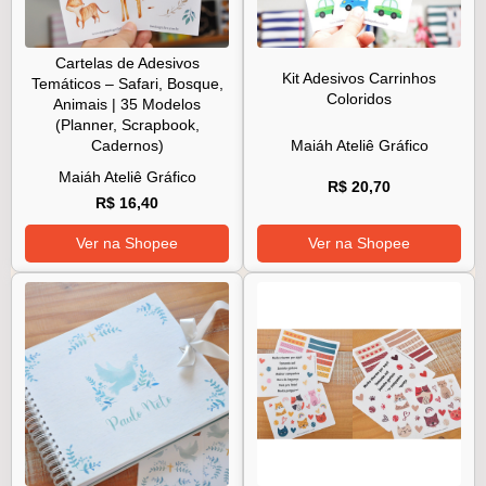
Cartelas de Adesivos
Kit Adesivos Carrinhos
Temáticos – Safari, Bosque,
Coloridos
Animais | 35 Modelos
(Planner, Scrapbook,
Cadernos)
Maiáh Ateliê Gráfico
Maiáh Ateliê Gráfico
R$ 20,70
R$ 16,40
Ver na Shopee
Ver na Shopee