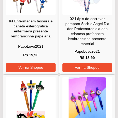
02 Lápis de escrever
Kit Enfermagem tesoura e
pompom Stich e Angel Dia
caneta esferografica
dos Professores dia das
enfermeira presente
crianças professora
lembrancinha papelaria
lembrancinha presente
material
PapeLove2021
PapeLove2021
R$ 15,90
R$ 18,90
Ver na Shopee
Ver na Shopee