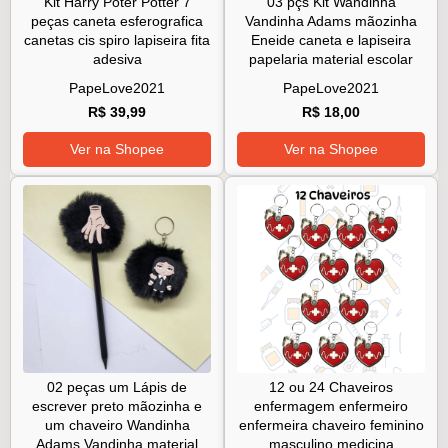
Kit Harry Poter Potter 7
03 pçs Kit Wandinha
peças caneta esferografica
Vandinha Adams mãozinha
canetas cis spiro lapiseira fita
Eneide caneta e lapiseira
adesiva
papelaria material escolar
PapeLove2021
PapeLove2021
R$ 39,99
R$ 18,00
Ver na Shopee
Ver na Shopee
02 peças um Lápis de
12 ou 24 Chaveiros
escrever preto mãozinha e
enfermagem enfermeiro
um chaveiro Wandinha
enfermeira chaveiro feminino
Adams Vandinha material
masculino medicina