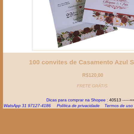
100 convites de Casamento Azul S
R$120,00
FRETE GRÁTIS
Dicas para comprar na Shopee
: 40513
-----=
WatsApp 31 97127-4186
Política de privacidade
Termos de uso