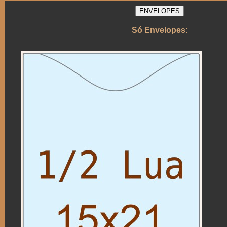
ENVELOPES
Só Envelopes: